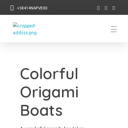
+58414NAPVE00
NAP VE
Colorful
Origami
Boats