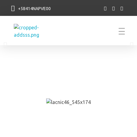
+58414NAPVE00
NAP VE
Próximos eventos
En lo que estaremos presentes