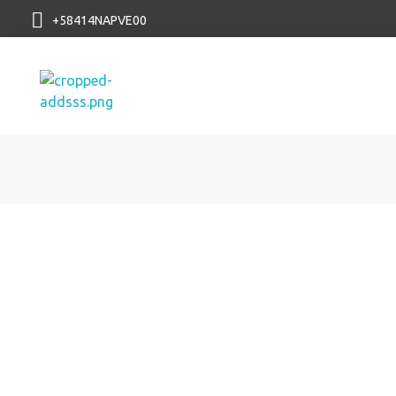
+58414NAPVE00
NAP VE
¿Qué es el