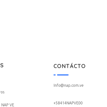
CONTÁCTANOS
S
CONTÁCTO
Info@nap.com.ve
ros
+58414NAPVE00
 NAP VE