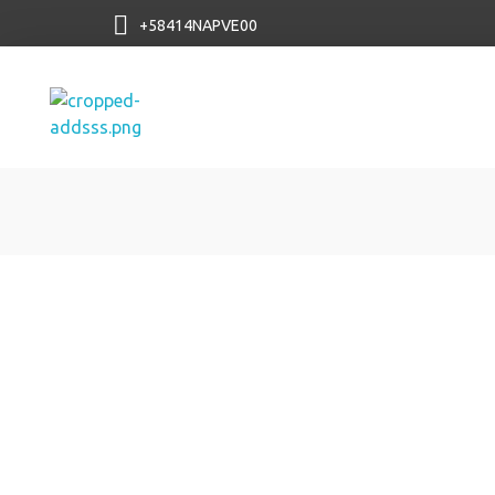
+58414NAPVE00
NAP VE