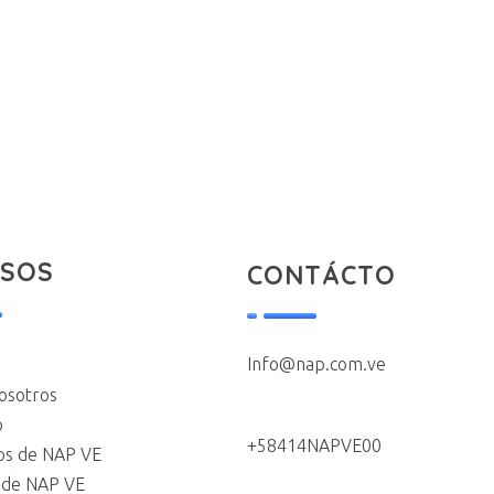
ESOS
CONTÁCTO
Info@nap.com.ve
osotros
o
+58414NAPVE00
s de NAP VE
s de NAP VE